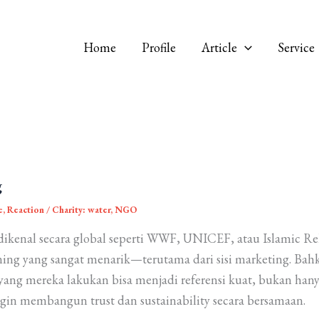
Home
Profile
Article
Service
g
e
,
Reaction
/
Charity: water
,
NGO
kenal secara global seperti WWF, UNICEF, atau Islamic Rel
ning yang sangat menarik—terutama dari sisi marketing. Bahka
ang mereka lakukan bisa menjadi referensi kuat, bukan han
ngin membangun trust dan sustainability secara bersamaan.