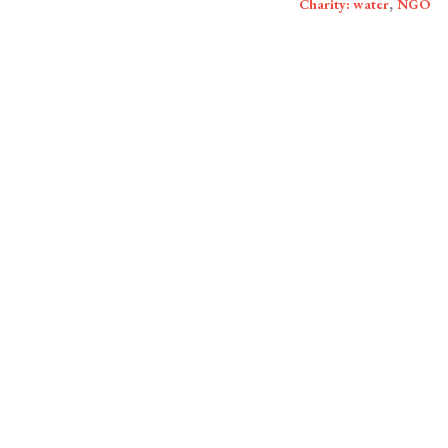
,
Charity: water
NGO