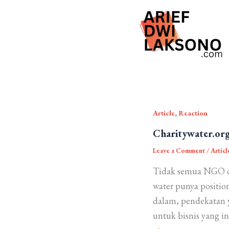
Skip
to
content
,
Article
Reaction
Charitywater.or
Leave a Comment
/
Articl
Tidak semua NGO di
water punya positio
dalam, pendekatan y
untuk bisnis yang i