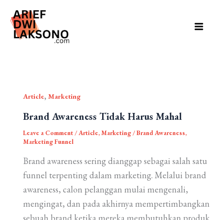
Skip
to
content
,
Article
Marketing
Brand Awareness Tidak Harus Mahal
Leave a Comment
/
Article
,
Marketing
/
Brand Awareness
,
Marketing Funnel
Brand awareness sering dianggap sebagai salah satu
funnel terpenting dalam marketing. Melalui brand
awareness, calon pelanggan mulai mengenali,
mengingat, dan pada akhirnya mempertimbangkan
sebuah brand ketika mereka membutuhkan produk